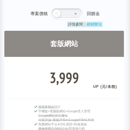
專案價格
回饋金
詳情參閱：
經銷辦法
套版網站
3,999
UP (元/未稅)
簡易客製化
設計
手機版+電腦版網站+Google登入管理
Google網站排名優化
社群評論+星級評等➤Google/FB/IG外掛
免費網站平台➤SSL憑證+快速連線
購物車開店/預約訂位
/部落格行銷