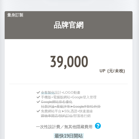
量身訂製
品牌官網
39,000
UP (元/未稅)
全客製化
設計+LOGO動畫
手機版+電腦版網站+Google登入管理
Google網站排名優化
社群評論+星級評等➤Google/FB/IG外掛
免費網站平台➤SSL憑證+快速連線
購物車開店/預約訂位
/部落格行銷
一次性設計費／無其他隱藏費用
最快19日開站