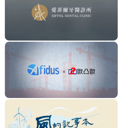
新北市智慧綠能社區合作社
湯姆和外匯車
愛菲爾牙醫診所 • 官網