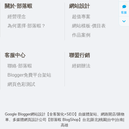
關於·部落蝦
網站設計
客服
經營理念
超值專案
為何選擇·部落蝦？
網站模板·價目表
作品案例
客服中心
聯盟行銷
聯絡·部落蝦
經銷辦法
Blogger免費平台架站
網頁色彩測試
Google Blogger網站設計【全客製化+SEO】自媒體架站、網路開店/購物
車、多媒體網頁設計公司【部落蝦 BlogShop】台北|新北|桃園|台中|台南|
高雄