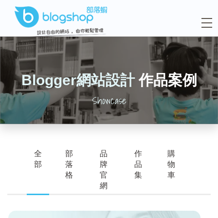
Blogger網站設計
作品案例
Showcase
全
部
品
作
購
部
落
牌
品
物
格
官
集
車
網