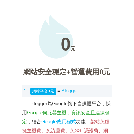
0
元
網站安全穩定+營運費用0元
1.
=
Blogger
網站平台0元
Blogger為Google旗下自媒體平台，採
用
Google伺服器主機，資訊安全且連線穩
定
，結合
Google應用程式
功能，
架站免虛
擬主機費、免流量費、免SSL憑證費、網