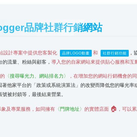
logger品牌社群行銷網站
站設計專案中提供您客製化
和
，
品牌LOGO動畫
社群行銷功能
台的流量、粉絲與顧客，
導入您的自家網站來提供貼心服務和互
善的
〈搜尋曝光力、網站排名力〉
，在增加您的網站行銷機會的同
因著他家平台的「政策或系統演算法」的改變而降低您的曝光率
帳號被封鎖等，最後結束營業。
🏠
形象及專業服務，如同擁有
〈門牌地址〉
的實體店面
，可以累