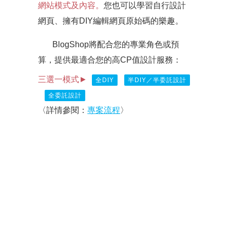
網站模式及內容。
您也可以學習自行設計
網頁、擁有DIY編輯網頁原始碼的樂趣。
BlogShop將配合您的專業角色或預
算，提供最適合您的高CP值設計服務：
三選一模式►
全DIY
半DIY／半委託設計
全委託設計
〈詳情參閱：
專案流程
〉