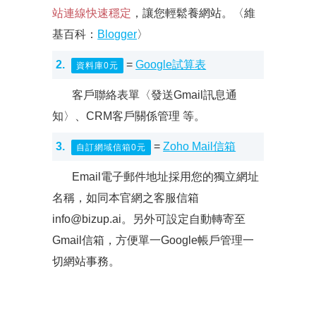
站連線快速穩定
，讓您輕鬆養網站。〈維
基百科：
Blogger
〉
2.
=
Google試算表
資料庫0元
客戶聯絡表單〈發送Gmail訊息通
知〉、CRM客戶關係管理 等。
3.
=
Zoho Mail信箱
自訂網域信箱0元
Email電子郵件地址採用您的獨立網址
名稱，如同本官網之客服信箱
info@bizup.ai。另外可設定自動轉寄至
Gmail信箱，方便單一Google帳戶管理一
切網站事務。