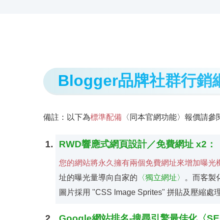
Blogger品牌社群行銷
備註：以下為
標準配備
〈同本官網功能〉報價請參
RWD響應式網頁設計／免費網址 x2：
您的網站將永久擁有兩個免費網址來增加曝光機會："您的
址的曝光量導向自家的
〈獨立網址〉
。而客製
圖片採用 "CSS Image Sprites" 拼貼及
Google網站排名-搜尋引擎最佳化〈S