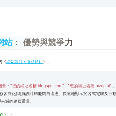
網站
： 優勢與競爭力
閱《
網站設計 • 服務項目
》。
網址名稱.blogspot.com"、"您的網址名稱.bizup.ai"
，
化(客制化)網頁設計均能夠自適應、快速地顯示於各式電腦及行
壓縮處理來減輕網頁重量。
EO〉：