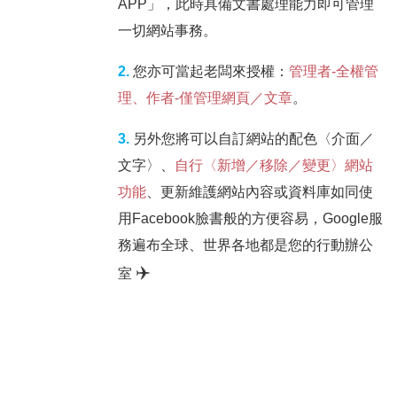
APP」，此時具備文書處理能力即可管理
一切網站事務。
2.
您亦可當起老闆來授權：
管理者-全權管
理、作者-僅管理網頁／文章
。
3.
另外您將可以自訂網站的配色〈介面／
文字〉、
自行〈新增／移除／變更〉網站
功能
、更新維護網站內容或資料庫如同使
用Facebook臉書般的方便容易，Google服
務遍布全球、世界各地都是您的行動辦公
✈️
室