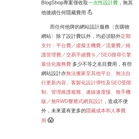
BlogShop專案僅收取
一次性設計費
，無其
💪
他後續任何隱藏費用
而任何他牌的網站設計服務〈含購物
網站〉除了設計費以外，均必須額外
定期
支付：平台費／虛擬主機費／流量費／維
護管理費／交易手續費％／SEO搜尋引擎
最佳化服務費
多少不等之名目費用，有些
網站設計亦
無法搬家至其他平台、無法自
行更新內容、客製化設計彈性及SEO受限
制、管理維護複雜、連線速度慢、無手機
版／無RWD響應式網頁設計
，造成不便
外，未來還有更多的
隱藏成本和人事費
😱
用