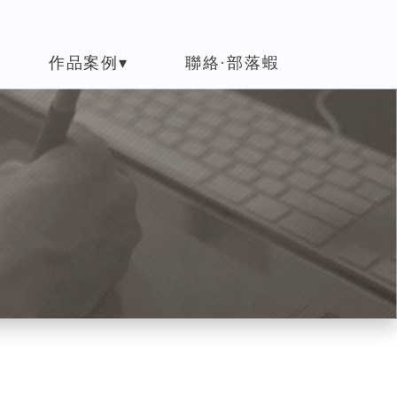
作品案例▾
聯絡·部落蝦