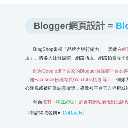
Blogger網頁設計 =
B
BlogShop重視「品牌力與行銷力」，因此
在網
店」。將各大社群媒體、網路商店、網路拍賣等平
配合Google旗下自家的Blogger自媒體平台友
〈如Facebook粉絲專頁/YouTube頻道 等〉
，例如
心違規或被同業惡意檢舉，導致被平台官方停權或
然而
擁有
〈獨立網址〉
的自有網站展現出品牌
〈申請網域名稱►
GoDaddy
〉