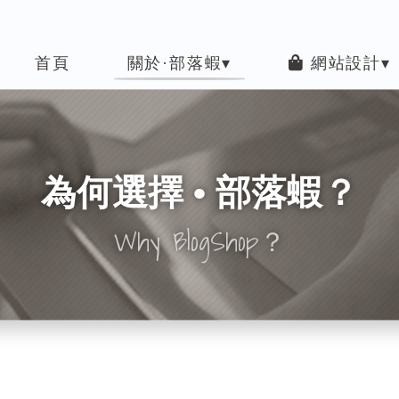
首頁
關於·部落蝦▾
網站設計▾
為何選擇 • 部落蝦？
Why BlogShop？