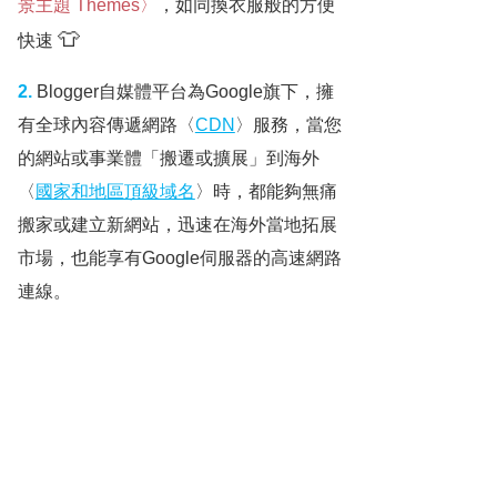
景主題 Themes〉
，如同換衣服般的方便
👕
快速
2.
Blogger自媒體平台為Google旗下，擁
有全球內容傳遞網路〈
CDN
〉服務，當您
的網站或事業體「搬遷或擴展」到海外
〈
國家和地區頂級域名
〉時，都能夠無痛
搬家或建立新網站，迅速在海外當地拓展
市場，也能享有Google伺服器的高速網路
連線。