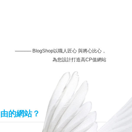
───── BlogShop以職人匠心 與將心比心，
為您設計打造高CP值網站
自由的網站？